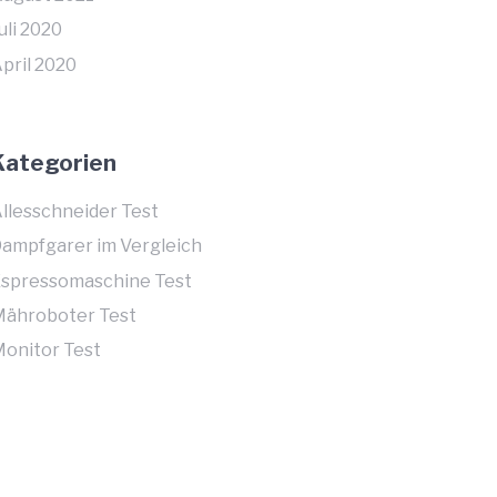
uli 2020
pril 2020
Kategorien
llesschneider Test
ampfgarer im Vergleich
spressomaschine Test
ähroboter Test
onitor Test