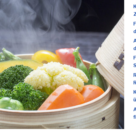
K
F
d
A
d
F
S
R
R
K
ü
A
f