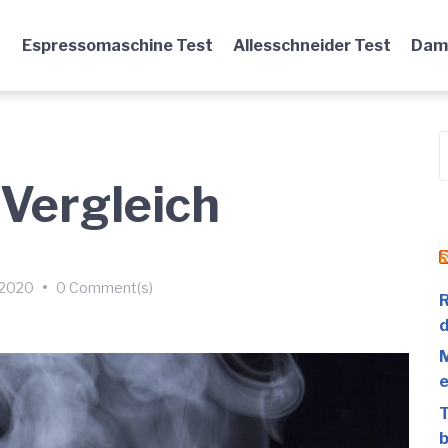
Espressomaschine Test
Allesschneider Test
Damp
S
f
Vergleich
, 2020
•
0 Comment(s)
R
d
M
T
b