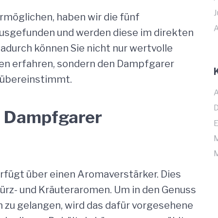
J
rmöglichen, haben wir die fünf
A
ausgefunden und werden diese im direkten
Dadurch können Sie nicht nur wertvolle
ten erfahren, sondern den Dampfgarer
 übereinstimmt.
A
D
1 Dampfgarer
E
M
M
rfügt über einen Aromaverstärker. Dies
würz- und Kräuteraromen. Um in den Genuss
 zu gelangen, wird das dafür vorgesehene