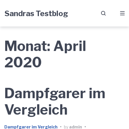
Skip
Skip
Skip
Sandras Testblog
to
to
to
main
content
footer
navigation
Monat:
April
2020
Dampfgarer im
Vergleich
Dampfgarer im Vergleich
•
by
admin
•